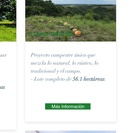
Llano Bonito
uar
Proyecto campestre único que
,
mezcla lo natural, lo rústico, lo
tradicional y el campo.
- Lote completo de
56.1 hectáreas
.
eas
.
Más Información