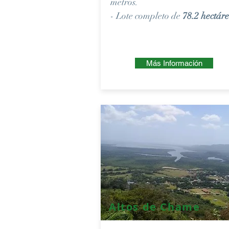
metros.
- Lote completo de
78.2 hectár
Más Información
Altos de Chame