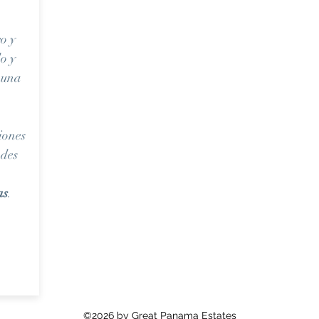
co y
o y
n una
siones
ades
as
.
©2026 by Great Panama Estates