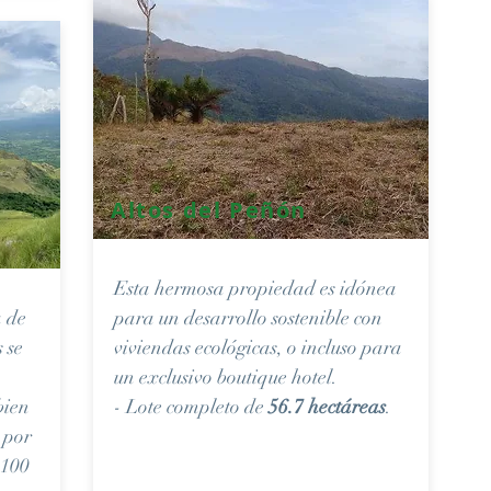
Altos del Peñón
Esta hermosa propiedad es idónea
a de
para un desarrollo sostenible con
 se
viviendas ecológicas, o incluso para
un exclusivo boutique hotel.
bien
- Lote completo de
56.7 hectáreas
.
 por
 100