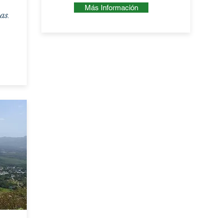
Más Información
eas
.